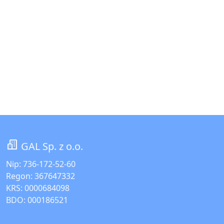
GAL Sp. z o.o.
Nip: 736-172-52-60
Regon: 367647332
KRS: 0000684098
BDO: 000186521