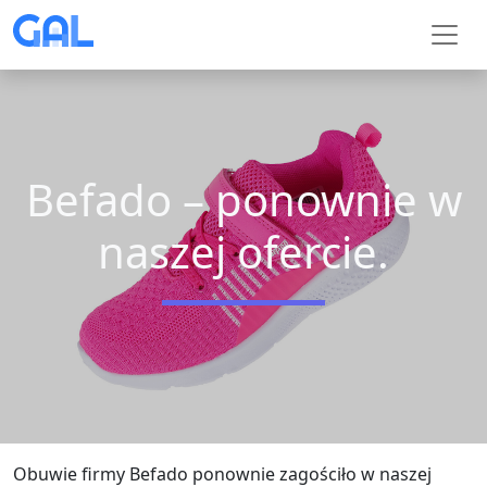
Befado – ponownie w
naszej ofercie.
Obuwie firmy Befado ponownie zagościło w naszej